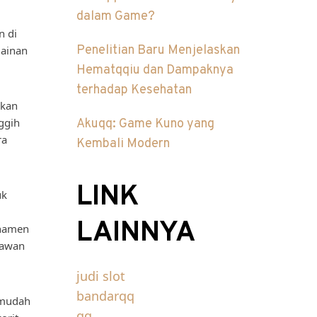
dalam Game?
n di
Penelitian Baru Menjelaskan
mainan
Hematqqiu dan Dampaknya
terhadap Kesehatan
akan
ggih
Akuqq: Game Kuno yang
ra
Kembali Modern
LINK
uk
LAINNYA
rnamen
lawan
judi slot
bandarqq
 mudah
qq