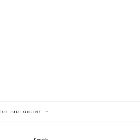
i terbaik yang menawarkan slot demo
ng lebih seru dan menguntungkan.
expand
TUS JUDI ONLINE
child
menu