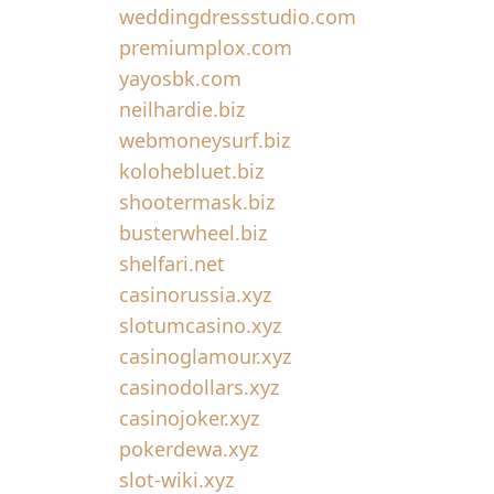
weddingdressstudio.com
premiumplox.com
yayosbk.com
neilhardie.biz
webmoneysurf.biz
kolohebluet.biz
shootermask.biz
busterwheel.biz
shelfari.net
casinorussia.xyz
slotumcasino.xyz
casinoglamour.xyz
casinodollars.xyz
casinojoker.xyz
pokerdewa.xyz
slot-wiki.xyz