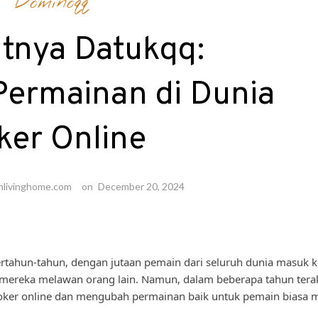
Dominoqq
tnya Datukqq:
ermainan di Dunia
ker Online
livinghome.com
on
December 20, 2024
ertahun-tahun, dengan jutaan pemain dari seluruh dunia masuk k
 mereka melawan orang lain. Namun, dalam beberapa tahun terak
oker online dan mengubah permainan baik untuk pemain biasa