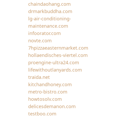
chaindaohang.com
drmarkbuddha.com
lg-air-conditioning-
maintenance.com
infoorator.com
novte.com
7hpizzaeasternmarket.com
hollaendisches-viertel.com
proengine-ultra24.com
lifewithoutlanyards.com
traida.net
kitchandhoney.com
metro-bistro.com
howtosolv.com
delicesdemanon.com
testboo.com