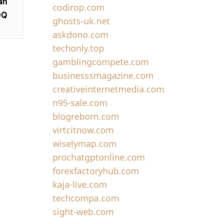
an
codirop.com
QQ
ghosts-uk.net
askdono.com
techonly.top
gamblingcompete.com
businesssmagazine.com
creativeinternetmedia.com
n95-sale.com
blogreborn.com
virtcitnow.com
wiselymap.com
prochatgptonline.com
forexfactoryhub.com
kaja-live.com
techcompa.com
sight-web.com