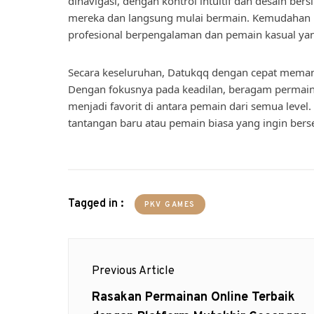
dinavigasi, dengan kontrol intuitif dan desain
mereka dan langsung mulai bermain. Kemudahan p
profesional berpengalaman dan pemain kasual yan
Secara keseluruhan, Datukqq dengan cepat memant
Dengan fokusnya pada keadilan, beragam permain
menjadi favorit di antara pemain dari semua leve
tantangan baru atau pemain biasa yang ingin bers
Tagged in :
PKV GAMES
Post
Previous Article
navigation
Previous
Rasakan Permainan Online Terbaik