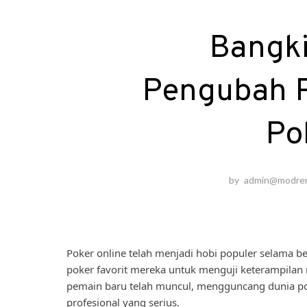
Bangki
Pengubah P
Po
by
admin@modren
Poker online telah menjadi hobi populer selama b
poker favorit mereka untuk menguji keterampilan
pemain baru telah muncul, mengguncang dunia p
profesional yang serius.