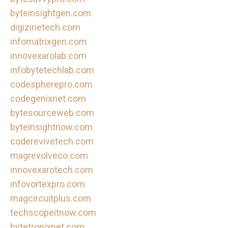
byteinsightgen.com
digizinetech.com
infomatrixgen.com
innovexarolab.com
infobytetechlab.com
codespherepro.com
codegenixnet.com
bytesourceweb.com
byteinsightnow.com
coderevivetech.com
magrevolveco.com
innovexarotech.com
infovortexpro.com
magcircuitplus.com
techscopeitnow.com
bytetronixnet.com