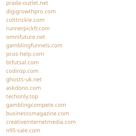
prada-outlet.net
digigrowthpro.com
colttrickle.com
runnerpickfr.com
omnifuture.net
gamblingfunnels.com
pcos-help.com
btfutsal.com
codirop.com
ghosts-uk.net
askdono.com
techonly.top
gamblingcompete.com
businesssmagazine.com
creativeinternetmedia.com
n95-sale.com