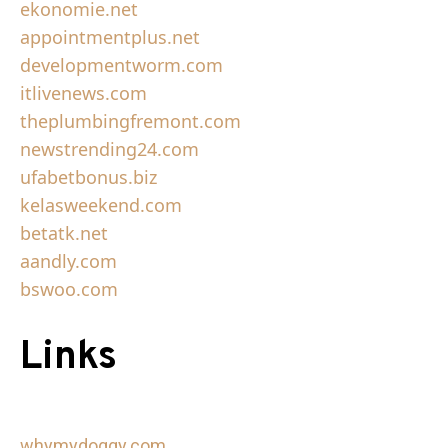
ekonomie.net
appointmentplus.net
developmentworm.com
itlivenews.com
theplumbingfremont.com
newstrending24.com
ufabetbonus.biz
kelasweekend.com
betatk.net
aandly.com
bswoo.com
Links
whymydoggy.com