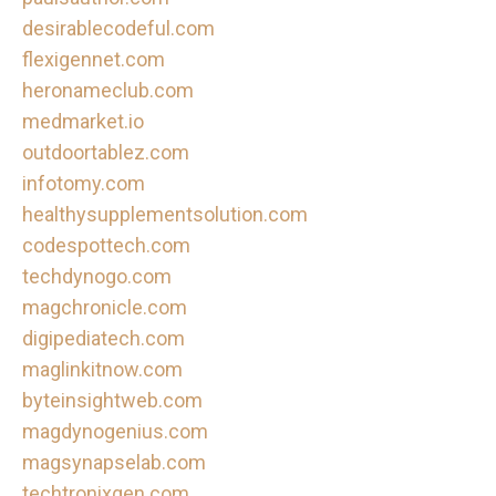
desirablecodeful.com
flexigennet.com
heronameclub.com
medmarket.io
outdoortablez.com
infotomy.com
healthysupplementsolution.com
codespottech.com
techdynogo.com
magchronicle.com
digipediatech.com
maglinkitnow.com
byteinsightweb.com
magdynogenius.com
magsynapselab.com
techtronixgen.com