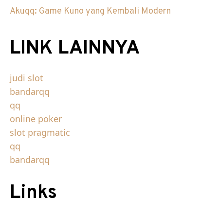
Akuqq: Game Kuno yang Kembali Modern
LINK LAINNYA
judi slot
bandarqq
qq
online poker
slot pragmatic
qq
bandarqq
Links