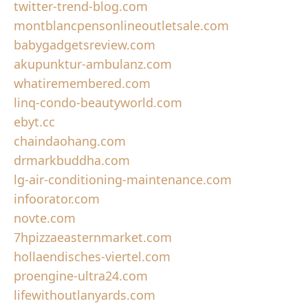
twitter-trend-blog.com
montblancpensonlineoutletsale.com
babygadgetsreview.com
akupunktur-ambulanz.com
whatiremembered.com
linq-condo-beautyworld.com
ebyt.cc
chaindaohang.com
drmarkbuddha.com
lg-air-conditioning-maintenance.com
infoorator.com
novte.com
7hpizzaeasternmarket.com
hollaendisches-viertel.com
proengine-ultra24.com
lifewithoutlanyards.com