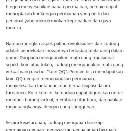
hingga menyesuaikan papan permainan, pemain dapat
menciptakan lingkungan permainan yang unik dan
personal yang mencerminkan kepribadian dan gaya
mereka.
Namun mungkin aspek paling revolusioner dari Ludoqq
adalah pendekatan inovatifnya terhadap mata uang dalam
game. Daripada menggunakan mata uang tradisional
seperti koin atau token, Ludoqq menggunakan mata uang
virtual yang disebut “koin QQ”. Pemain bisa mendapatkan
koin QQ dengan memenangkan permainan,
menyelesaikan tantangan, dan berpartisipasi dalam
turnamen. Koin-koin ini kemudian dapat digunakan untuk
membeli barang virtual, membuka fitur baru, dan bahkan
menguangkannya dengan uang sungguhan.
Secara keseluruhan, Ludoqq mengubah lanskap
permainan dengan menawarkan pengalaman bermain