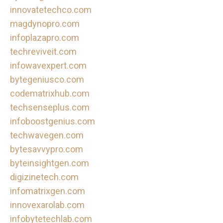
innovatetechco.com
magdynopro.com
infoplazapro.com
techreviveit.com
infowavexpert.com
bytegeniusco.com
codematrixhub.com
techsenseplus.com
infoboostgenius.com
techwavegen.com
bytesavvypro.com
byteinsightgen.com
digizinetech.com
infomatrixgen.com
innovexarolab.com
infobytetechlab.com