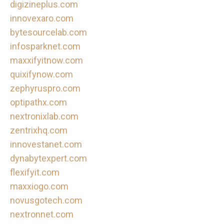
digizineplus.com
innovexaro.com
bytesourcelab.com
infosparknet.com
maxxifyitnow.com
quixifynow.com
zephyruspro.com
optipathx.com
nextronixlab.com
zentrixhq.com
innovestanet.com
dynabytexpert.com
flexifyit.com
maxxiogo.com
novusgotech.com
nextronnet.com