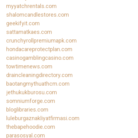
myyatchrentals.com
shalomcandlestores.com
geekifyit.com
sattamatkaes.com
crunchyrollpremiumapk.com
hondacareprotectplan.com
casinogamblingcasino.com
towtimenews.com
draincleaningdirectory.com
baotangmythuathcm.com
jethukukburosu.com
somniumforge.com
bloglibraries.com
luleburgaznakliyatfirmasi.com
thebapehoodie.com
parasosyal.com