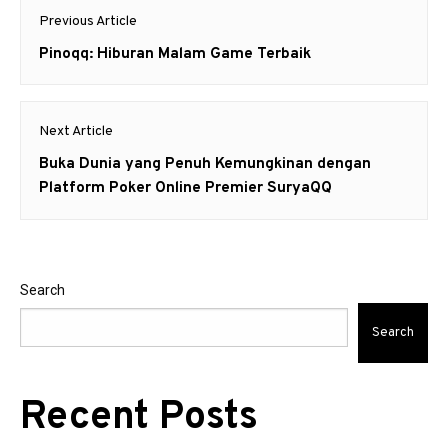
Post
Previous Article
navigation
Previous
Pinoqq: Hiburan Malam Game Terbaik
post:
Next Article
Next
Buka Dunia yang Penuh Kemungkinan dengan
post:
Platform Poker Online Premier SuryaQQ
Search
Search
Recent Posts