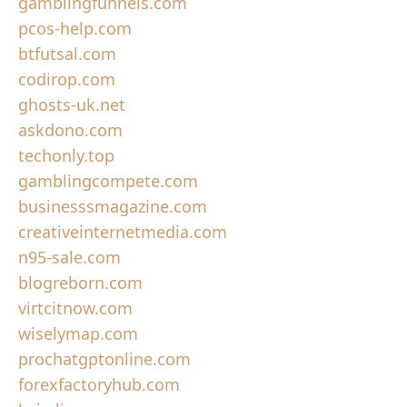
gamblingfunnels.com
pcos-help.com
btfutsal.com
codirop.com
ghosts-uk.net
askdono.com
techonly.top
gamblingcompete.com
businesssmagazine.com
creativeinternetmedia.com
n95-sale.com
blogreborn.com
virtcitnow.com
wiselymap.com
prochatgptonline.com
forexfactoryhub.com