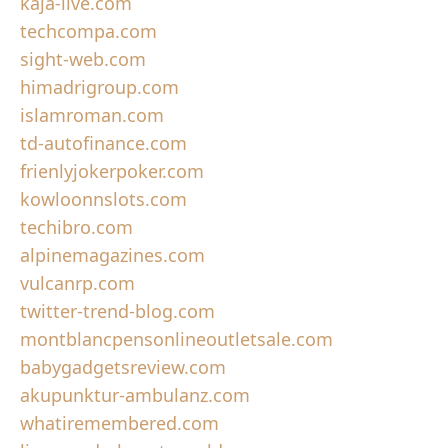
kaja-live.com
techcompa.com
sight-web.com
himadrigroup.com
islamroman.com
td-autofinance.com
frienlyjokerpoker.com
kowloonnslots.com
techibro.com
alpinemagazines.com
vulcanrp.com
twitter-trend-blog.com
montblancpensonlineoutletsale.com
babygadgetsreview.com
akupunktur-ambulanz.com
whatiremembered.com