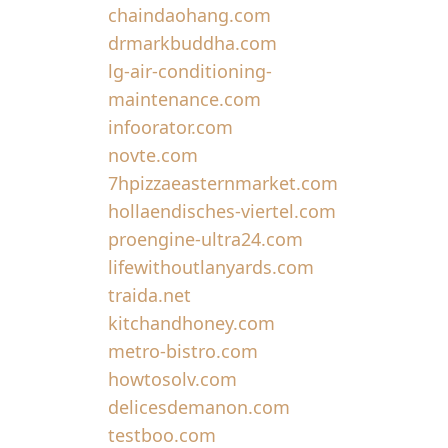
chaindaohang.com
drmarkbuddha.com
lg-air-conditioning-
maintenance.com
infoorator.com
novte.com
7hpizzaeasternmarket.com
hollaendisches-viertel.com
proengine-ultra24.com
lifewithoutlanyards.com
traida.net
kitchandhoney.com
metro-bistro.com
howtosolv.com
delicesdemanon.com
testboo.com