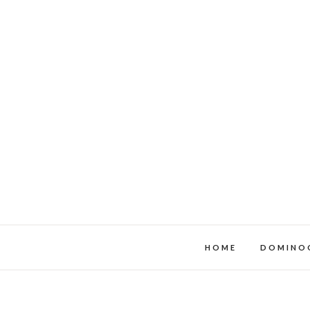
Skip
to
content
Main
te
HOME
DOMINO