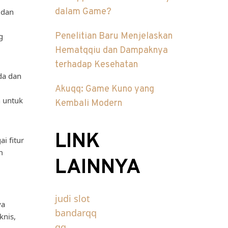
dalam Game?
 dan
Penelitian Baru Menjelaskan
g
Hematqqiu dan Dampaknya
terhadap Kesehatan
da dan
n
Akuqq: Game Kuno yang
 untuk
Kembali Modern
LINK
i fitur
m
LAINNYA
judi slot
ya
bandarqq
knis,
qq