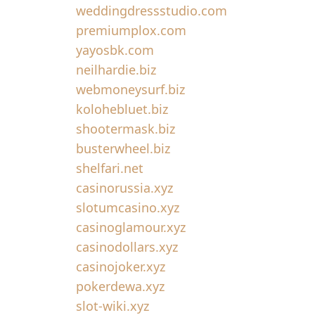
weddingdressstudio.com
premiumplox.com
yayosbk.com
neilhardie.biz
webmoneysurf.biz
kolohebluet.biz
shootermask.biz
busterwheel.biz
shelfari.net
casinorussia.xyz
slotumcasino.xyz
casinoglamour.xyz
casinodollars.xyz
casinojoker.xyz
pokerdewa.xyz
slot-wiki.xyz