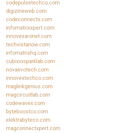
codepulsetechco.com
digizineweb.com
codeconnectx.com
infomatrixxpert.com
innovexaronet.com
techvistanow.com
infomatrixhq.com
cubixiosparklab.com
novaevotech.com
innovextechco.com
maglinkgenius.com
magcircuitlab.com
codewavex.com
byteboostco.com
elektrabyteco.com
magconnectxpert.com