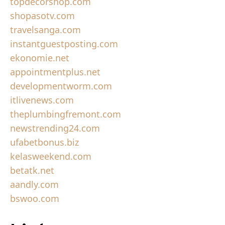
topdecorshop.com
shopasotv.com
travelsanga.com
instantguestposting.com
ekonomie.net
appointmentplus.net
developmentworm.com
itlivenews.com
theplumbingfremont.com
newstrending24.com
ufabetbonus.biz
kelasweekend.com
betatk.net
aandly.com
bswoo.com