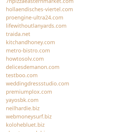
7hpizzaeasternmarket.com
hollaendisches-viertel.com
proengine-ultra24.com
lifewithoutlanyards.com
traida.net
kitchandhoney.com
metro-bistro.com
howtosolv.com
delicesdemanon.com
testboo.com
weddingdressstudio.com
premiumplox.com
yayosbk.com
neilhardie.biz
webmoneysurf.biz
kolohebluet.biz