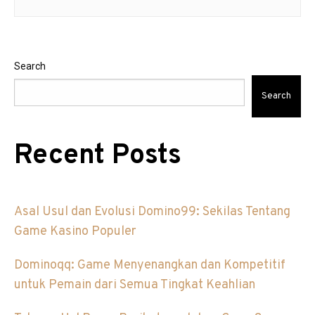
Search
Search
Recent Posts
Asal Usul dan Evolusi Domino99: Sekilas Tentang
Game Kasino Populer
Dominoqq: Game Menyenangkan dan Kompetitif
untuk Pemain dari Semua Tingkat Keahlian