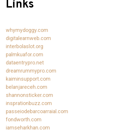
Links
whymydoggy.com
digitalearnweb.com
interbolaslot.org
palmkuafor.com
dataentrypro.net
dreamrummypro.com
kaiminsupport.com
belanjareceh.com
shannonsticker.com
insprationbuzz.com
passeiodebarcoarraial.com
fondworth.com
iamseharkhan.com