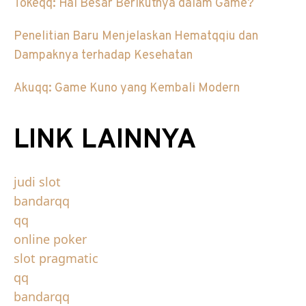
Tokeqq: Hal Besar Berikutnya dalam Game?
Penelitian Baru Menjelaskan Hematqqiu dan
Dampaknya terhadap Kesehatan
Akuqq: Game Kuno yang Kembali Modern
LINK LAINNYA
judi slot
bandarqq
qq
online poker
slot pragmatic
qq
bandarqq