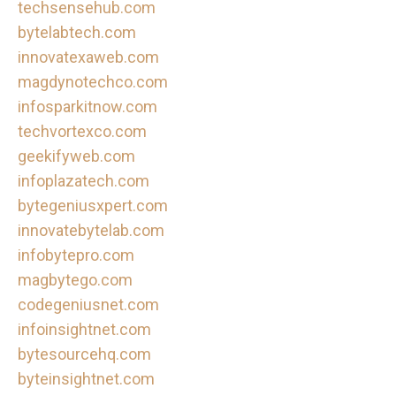
techsensehub.com
bytelabtech.com
innovatexaweb.com
magdynotechco.com
infosparkitnow.com
techvortexco.com
geekifyweb.com
infoplazatech.com
bytegeniusxpert.com
innovatebytelab.com
infobytepro.com
magbytego.com
codegeniusnet.com
infoinsightnet.com
bytesourcehq.com
byteinsightnet.com