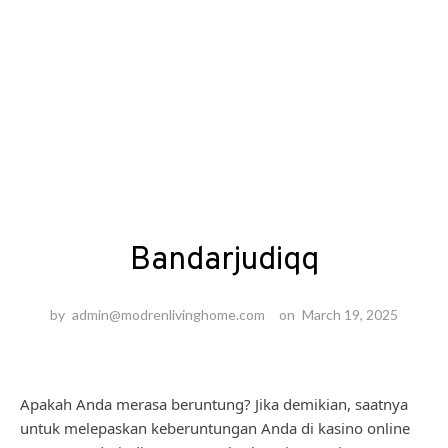
Skip
Casino
/
Dominoqq
/
Slot
to
content
Lepaskan keberuntungan
Anda di kasino online utama
Bandarjudiqq
by
admin@modrenlivinghome.com
on
March 19, 2025
Apakah Anda merasa beruntung? Jika demikian, saatnya
untuk melepaskan keberuntungan Anda di kasino online