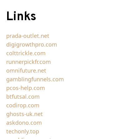
Links
prada-outlet.net
digigrowthpro.com
colttrickle.com
runnerpickfr.com
omnifuture.net
gamblingfunnels.com
pcos-help.com
btfutsal.com
codirop.com
ghosts-uk.net
askdono.com
techonly.top