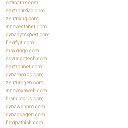
optipathx.com
nextronixlab.com
zentrixhq.com
innovestanet.com
dynabytexpert.com
flexifyit.com
maxxiogo.com
novusgotech.com
nextronnet.com
dynamoxco.com
zenturogen.com
innovexaweb.com
brandioplus.com
dynawebpro.com
synapsegen.com
flexipathlab.com