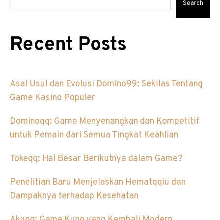
Search
Recent Posts
Asal Usul dan Evolusi Domino99: Sekilas Tentang
Game Kasino Populer
Dominoqq: Game Menyenangkan dan Kompetitif
untuk Pemain dari Semua Tingkat Keahlian
Tokeqq: Hal Besar Berikutnya dalam Game?
Penelitian Baru Menjelaskan Hematqqiu dan
Dampaknya terhadap Kesehatan
Akuqq: Game Kuno yang Kembali Modern