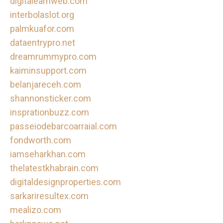
digitalearnweb.com
interbolaslot.org
palmkuafor.com
dataentrypro.net
dreamrummypro.com
kaiminsupport.com
belanjareceh.com
shannonsticker.com
insprationbuzz.com
passeiodebarcoarraial.com
fondworth.com
iamseharkhan.com
thelatestkhabrain.com
digitaldesignproperties.com
sarkariresultex.com
mealizo.com