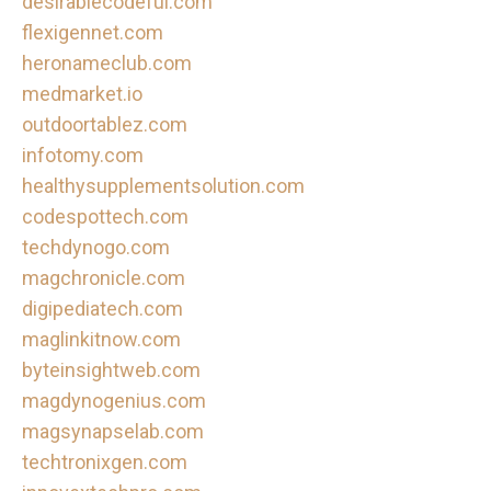
desirablecodeful.com
flexigennet.com
heronameclub.com
medmarket.io
outdoortablez.com
infotomy.com
healthysupplementsolution.com
codespottech.com
techdynogo.com
magchronicle.com
digipediatech.com
maglinkitnow.com
byteinsightweb.com
magdynogenius.com
magsynapselab.com
techtronixgen.com