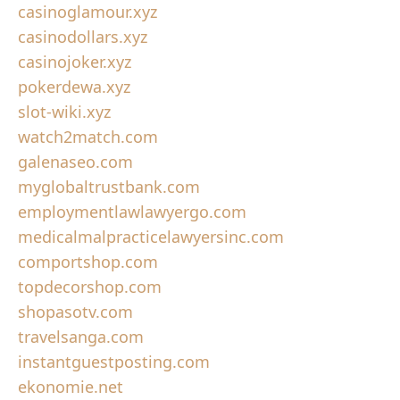
casinoglamour.xyz
casinodollars.xyz
casinojoker.xyz
pokerdewa.xyz
slot-wiki.xyz
watch2match.com
galenaseo.com
myglobaltrustbank.com
employmentlawlawyergo.com
medicalmalpracticelawyersinc.com
comportshop.com
topdecorshop.com
shopasotv.com
travelsanga.com
instantguestposting.com
ekonomie.net