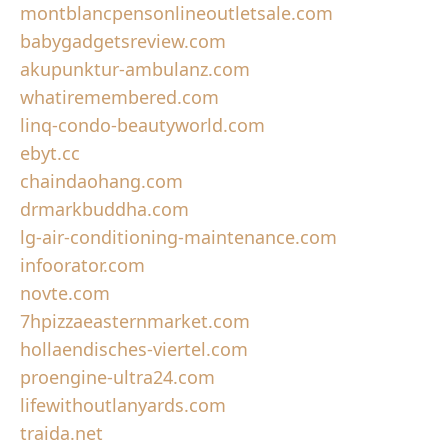
montblancpensonlineoutletsale.com
babygadgetsreview.com
akupunktur-ambulanz.com
whatiremembered.com
linq-condo-beautyworld.com
ebyt.cc
chaindaohang.com
drmarkbuddha.com
lg-air-conditioning-maintenance.com
infoorator.com
novte.com
7hpizzaeasternmarket.com
hollaendisches-viertel.com
proengine-ultra24.com
lifewithoutlanyards.com
traida.net