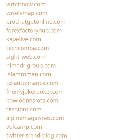
virtcitnow.com
wiselymap.com
prochatgptonline.com
forexfactoryhub.com
kaja-live.com
techcompa.com
sight-web.com
himadrigroup.com
islamroman.com
td-autofinance.com
frienlyjokerpoker.com
kowloonnslots.com
techibro.com
alpinemagazines.com
vulcanrp.com
twitter-trend-blog.com