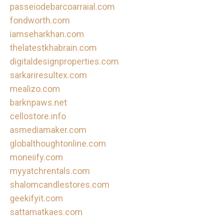
passeiodebarcoarraial.com
fondworth.com
iamseharkhan.com
thelatestkhabrain.com
digitaldesignproperties.com
sarkariresultex.com
mealizo.com
barknpaws.net
cellostore.info
asmediamaker.com
globalthoughtonline.com
moneiify.com
myyatchrentals.com
shalomcandlestores.com
geekifyit.com
sattamatkaes.com