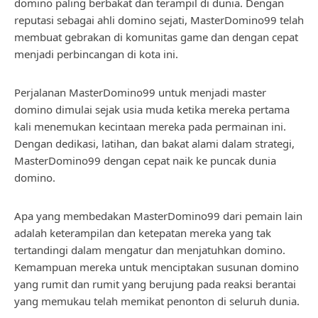
domino paling berbakat dan terampil di dunia. Dengan
reputasi sebagai ahli domino sejati, MasterDomino99 telah
membuat gebrakan di komunitas game dan dengan cepat
menjadi perbincangan di kota ini.
Perjalanan MasterDomino99 untuk menjadi master
domino dimulai sejak usia muda ketika mereka pertama
kali menemukan kecintaan mereka pada permainan ini.
Dengan dedikasi, latihan, dan bakat alami dalam strategi,
MasterDomino99 dengan cepat naik ke puncak dunia
domino.
Apa yang membedakan MasterDomino99 dari pemain lain
adalah keterampilan dan ketepatan mereka yang tak
tertandingi dalam mengatur dan menjatuhkan domino.
Kemampuan mereka untuk menciptakan susunan domino
yang rumit dan rumit yang berujung pada reaksi berantai
yang memukau telah memikat penonton di seluruh dunia.