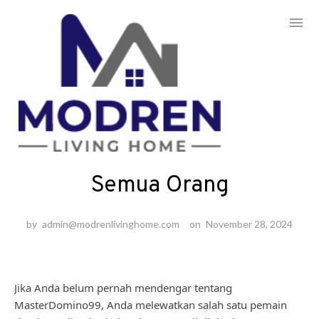
Skip
Dominoqq
to
content
MasterDomino99: Domino
Pro yang Dibicarakan
Semua Orang
by
admin@modrenlivinghome.com
on
November 28, 2024
Jika Anda belum pernah mendengar tentang
MasterDomino99, Anda melewatkan salah satu pemain