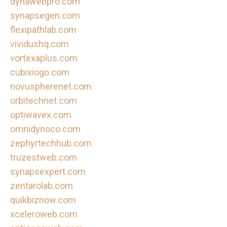
dynawebpro.com
synapsegen.com
flexipathlab.com
vividushq.com
vortexaplus.com
cubixiogo.com
novuspherenet.com
orbitechnet.com
optiwavex.com
omnidynoco.com
zephyrtechhub.com
truzestweb.com
synapsexpert.com
zentarolab.com
quikbiznow.com
xceleroweb.com