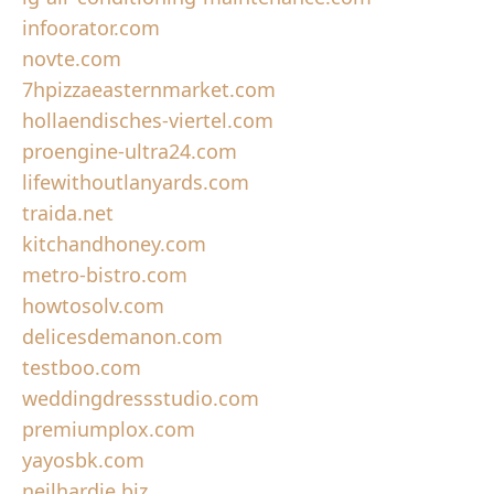
infoorator.com
novte.com
7hpizzaeasternmarket.com
hollaendisches-viertel.com
proengine-ultra24.com
lifewithoutlanyards.com
traida.net
kitchandhoney.com
metro-bistro.com
howtosolv.com
delicesdemanon.com
testboo.com
weddingdressstudio.com
premiumplox.com
yayosbk.com
neilhardie.biz