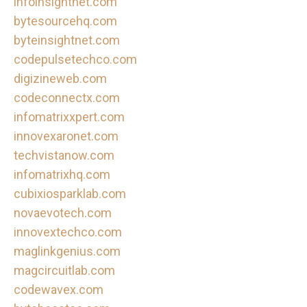
infoinsightnet.com
bytesourcehq.com
byteinsightnet.com
codepulsetechco.com
digizineweb.com
codeconnectx.com
infomatrixxpert.com
innovexaronet.com
techvistanow.com
infomatrixhq.com
cubixiosparklab.com
novaevotech.com
innovextechco.com
maglinkgenius.com
magcircuitlab.com
codewavex.com