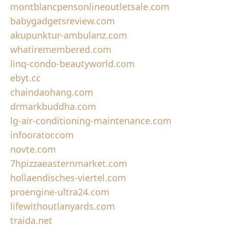
montblancpensonlineoutletsale.com
babygadgetsreview.com
akupunktur-ambulanz.com
whatiremembered.com
linq-condo-beautyworld.com
ebyt.cc
chaindaohang.com
drmarkbuddha.com
lg-air-conditioning-maintenance.com
infoorator.com
novte.com
7hpizzaeasternmarket.com
hollaendisches-viertel.com
proengine-ultra24.com
lifewithoutlanyards.com
traida.net