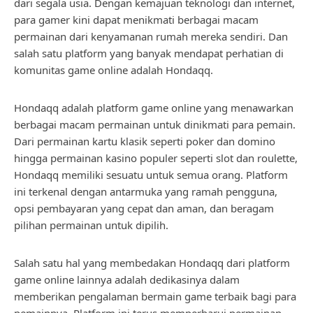
dari segala usia. Dengan kemajuan teknologi dan internet,
para gamer kini dapat menikmati berbagai macam
permainan dari kenyamanan rumah mereka sendiri. Dan
salah satu platform yang banyak mendapat perhatian di
komunitas game online adalah Hondaqq.
Hondaqq adalah platform game online yang menawarkan
berbagai macam permainan untuk dinikmati para pemain.
Dari permainan kartu klasik seperti poker dan domino
hingga permainan kasino populer seperti slot dan roulette,
Hondaqq memiliki sesuatu untuk semua orang. Platform
ini terkenal dengan antarmuka yang ramah pengguna,
opsi pembayaran yang cepat dan aman, dan beragam
pilihan permainan untuk dipilih.
Salah satu hal yang membedakan Hondaqq dari platform
game online lainnya adalah dedikasinya dalam
memberikan pengalaman bermain game terbaik bagi para