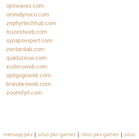
optiwavex.com
omnidynoco.com
zephyrtechhub.com
truzestweb.com
synapsexpert.com
zentarolab.com
quikbiznow.com
xceleroweb.com
optigogoweb.com
brandaroweb.com
zoomifyit.com
menuqq pkv
|
situs pkv games
|
situs pkv games
|
situs