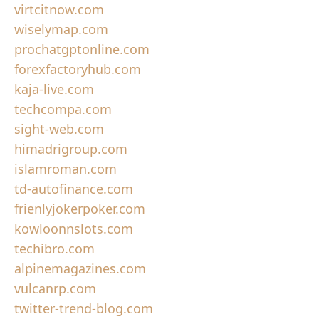
virtcitnow.com
wiselymap.com
prochatgptonline.com
forexfactoryhub.com
kaja-live.com
techcompa.com
sight-web.com
himadrigroup.com
islamroman.com
td-autofinance.com
frienlyjokerpoker.com
kowloonnslots.com
techibro.com
alpinemagazines.com
vulcanrp.com
twitter-trend-blog.com