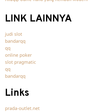
LINK LAINNYA
judi slot
bandarqq
qq
online poker
slot pragmatic
qq
bandarqq
Links
prada-outlet.net