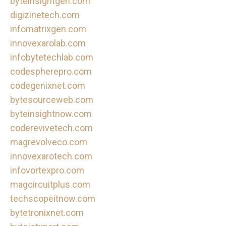
byteinsightgen.com
digizinetech.com
infomatrixgen.com
innovexarolab.com
infobytetechlab.com
codespherepro.com
codegenixnet.com
bytesourceweb.com
byteinsightnow.com
coderevivetech.com
magrevolveco.com
innovexarotech.com
infovortexpro.com
magcircuitplus.com
techscopeitnow.com
bytetronixnet.com