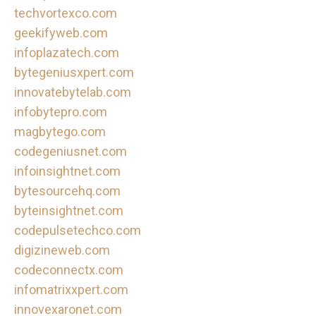
techvortexco.com
geekifyweb.com
infoplazatech.com
bytegeniusxpert.com
innovatebytelab.com
infobytepro.com
magbytego.com
codegeniusnet.com
infoinsightnet.com
bytesourcehq.com
byteinsightnet.com
codepulsetechco.com
digizineweb.com
codeconnectx.com
infomatrixxpert.com
innovexaronet.com