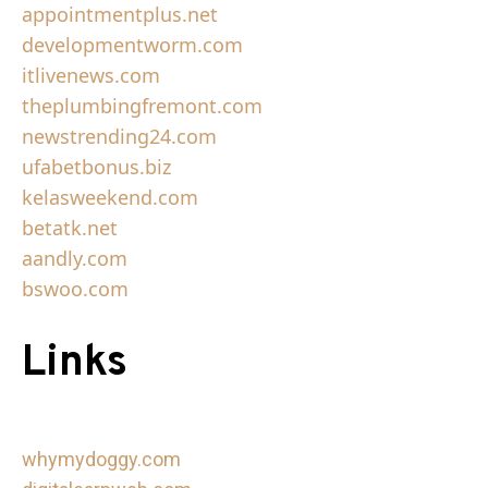
appointmentplus.net
developmentworm.com
itlivenews.com
theplumbingfremont.com
newstrending24.com
ufabetbonus.biz
kelasweekend.com
betatk.net
aandly.com
bswoo.com
Links
whymydoggy.com