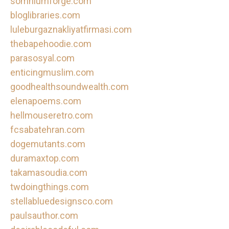
somniumforge.com
bloglibraries.com
luleburgaznakliyatfirmasi.com
thebapehoodie.com
parasosyal.com
enticingmuslim.com
goodhealthsoundwealth.com
elenapoems.com
hellmouseretro.com
fcsabatehran.com
dogemutants.com
duramaxtop.com
takamasoudia.com
twdoingthings.com
stellabluedesignsco.com
paulsauthor.com