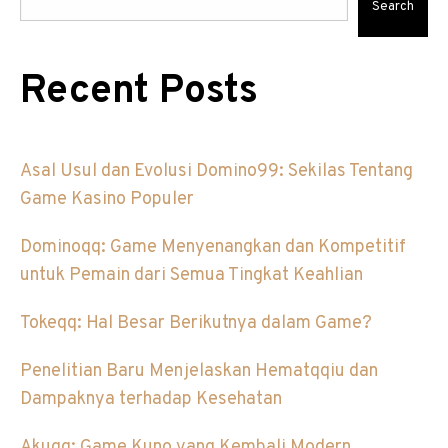
Search
Recent Posts
Asal Usul dan Evolusi Domino99: Sekilas Tentang
Game Kasino Populer
Dominoqq: Game Menyenangkan dan Kompetitif
untuk Pemain dari Semua Tingkat Keahlian
Tokeqq: Hal Besar Berikutnya dalam Game?
Penelitian Baru Menjelaskan Hematqqiu dan
Dampaknya terhadap Kesehatan
Akuqq: Game Kuno yang Kembali Modern