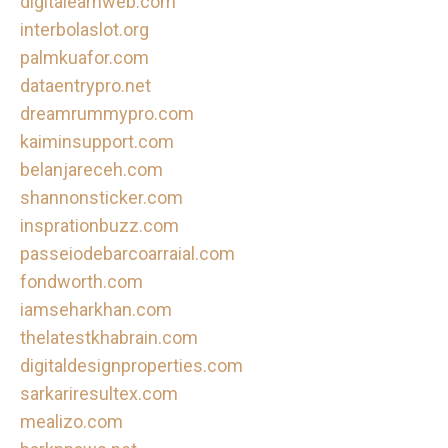
digitalearnweb.com
interbolaslot.org
palmkuafor.com
dataentrypro.net
dreamrummypro.com
kaiminsupport.com
belanjareceh.com
shannonsticker.com
insprationbuzz.com
passeiodebarcoarraial.com
fondworth.com
iamseharkhan.com
thelatestkhabrain.com
digitaldesignproperties.com
sarkariresultex.com
mealizo.com