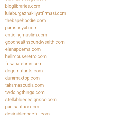
bloglibraries.com
luleburgaznakliyatfirmasi.com
thebapehoodie.com
parasosyal.com
enticingmuslim.com
goodhealthsoundwealth.com
elenapoems.com
hellmouseretro.com
fcsabatehran.com
dogemutants.com
duramaxtop.com
takamasoudia.com
twdoingthings.com
stellabluedesignsco.com
paulsauthor.com
desirablecodeful.com