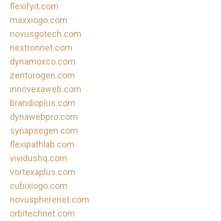
flexifyit.com
maxxiogo.com
novusgotech.com
nextronnet.com
dynamoxco.com
zenturogen.com
innovexaweb.com
brandioplus.com
dynawebpro.com
synapsegen.com
flexipathlab.com
vividushq.com
vortexaplus.com
cubixiogo.com
novuspherenet.com
orbitechnet.com