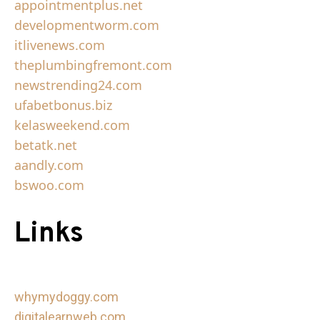
appointmentplus.net
developmentworm.com
itlivenews.com
theplumbingfremont.com
newstrending24.com
ufabetbonus.biz
kelasweekend.com
betatk.net
aandly.com
bswoo.com
Links
whymydoggy.com
digitalearnweb.com