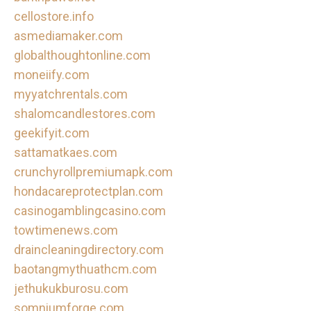
cellostore.info
asmediamaker.com
globalthoughtonline.com
moneiify.com
myyatchrentals.com
shalomcandlestores.com
geekifyit.com
sattamatkaes.com
crunchyrollpremiumapk.com
hondacareprotectplan.com
casinogamblingcasino.com
towtimenews.com
draincleaningdirectory.com
baotangmythuathcm.com
jethukukburosu.com
somniumforge.com