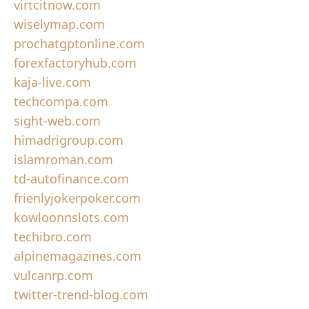
virtcitnow.com
wiselymap.com
prochatgptonline.com
forexfactoryhub.com
kaja-live.com
techcompa.com
sight-web.com
himadrigroup.com
islamroman.com
td-autofinance.com
frienlyjokerpoker.com
kowloonnslots.com
techibro.com
alpinemagazines.com
vulcanrp.com
twitter-trend-blog.com