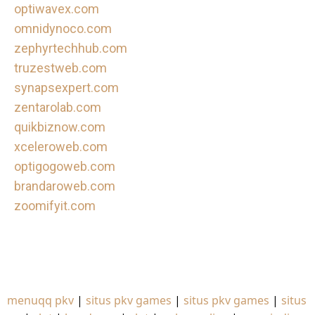
optiwavex.com
omnidynoco.com
zephyrtechhub.com
truzestweb.com
synapsexpert.com
zentarolab.com
quikbiznow.com
xceleroweb.com
optigogoweb.com
brandaroweb.com
zoomifyit.com
menuqq pkv
|
situs pkv games
|
situs pkv games
|
situs