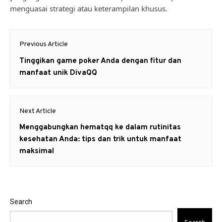
menguasai strategi atau keterampilan khusus.
Post
Previous Article
navigation
Previous
Tinggikan game poker Anda dengan fitur dan
post:
manfaat unik DivaQQ
Next Article
Next
Menggabungkan hematqq ke dalam rutinitas
post:
kesehatan Anda: tips dan trik untuk manfaat
maksimal
Search