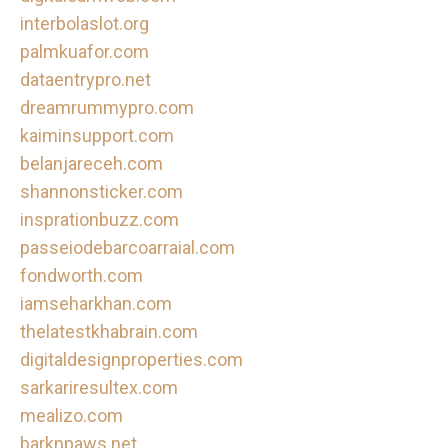
interbolaslot.org
palmkuafor.com
dataentrypro.net
dreamrummypro.com
kaiminsupport.com
belanjareceh.com
shannonsticker.com
insprationbuzz.com
passeiodebarcoarraial.com
fondworth.com
iamseharkhan.com
thelatestkhabrain.com
digitaldesignproperties.com
sarkariresultex.com
mealizo.com
barknpaws.net