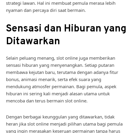
strategi lawan. Hal ini membuat pemula merasa lebih
nyaman dan percaya diri saat bermain.
Sensasi dan Hiburan yang
Ditawarkan
Selain peluang menang, slot online juga memberikan
sensasi hiburan yang menyenangkan. Setiap putaran
membawa kejutan baru, terutama dengan adanya fitur
bonus, animasi menarik, serta efek suara yang
mendukung atmosfer permainan. Bagi pemula, aspek
hiburan ini sering kali menjadi alasan utama untuk
mencoba dan terus bermain slot online.
Dengan berbagai keunggulan yang ditawarkan, tidak
heran jika slot online menjadi pilihan utama bagi pemula
yang ingin merasakan keseruan permainan tanpa harus