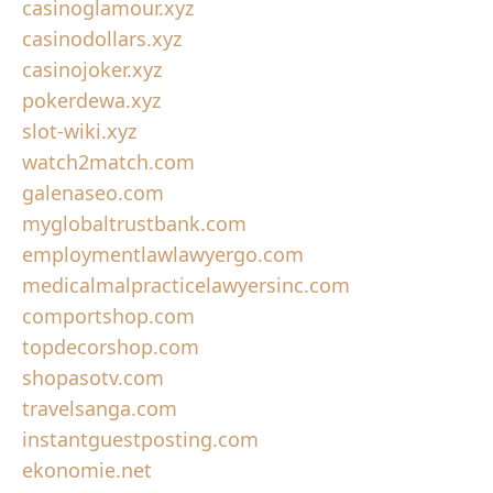
casinoglamour.xyz
casinodollars.xyz
casinojoker.xyz
pokerdewa.xyz
slot-wiki.xyz
watch2match.com
galenaseo.com
myglobaltrustbank.com
employmentlawlawyergo.com
medicalmalpracticelawyersinc.com
comportshop.com
topdecorshop.com
shopasotv.com
travelsanga.com
instantguestposting.com
ekonomie.net