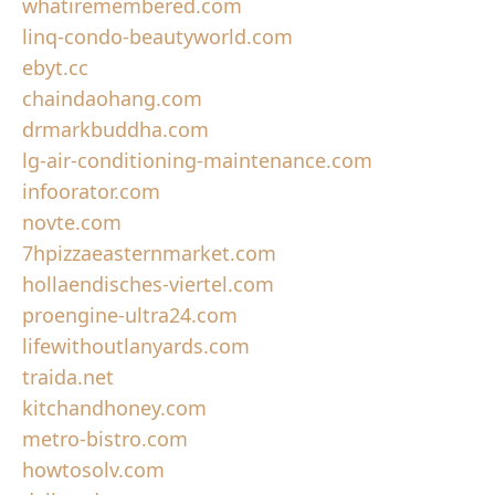
whatiremembered.com
linq-condo-beautyworld.com
ebyt.cc
chaindaohang.com
drmarkbuddha.com
lg-air-conditioning-maintenance.com
infoorator.com
novte.com
7hpizzaeasternmarket.com
hollaendisches-viertel.com
proengine-ultra24.com
lifewithoutlanyards.com
traida.net
kitchandhoney.com
metro-bistro.com
howtosolv.com