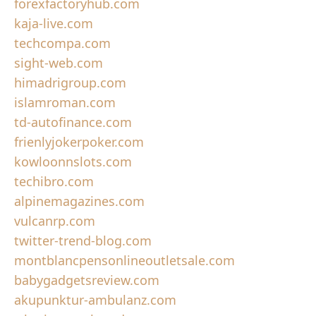
forexfactoryhub.com
kaja-live.com
techcompa.com
sight-web.com
himadrigroup.com
islamroman.com
td-autofinance.com
frienlyjokerpoker.com
kowloonnslots.com
techibro.com
alpinemagazines.com
vulcanrp.com
twitter-trend-blog.com
montblancpensonlineoutletsale.com
babygadgetsreview.com
akupunktur-ambulanz.com