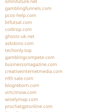
omnifuture.net
gamblingfunnels.com
pcos-help.com
btfutsal.com
codirop.com
ghosts-uk.net
askdono.com
techonly.top
gamblingcompete.com
businesssmagazine.com
creativeinternetmedia.com
n95-sale.com
blogreborn.com
virtcitnow.com
wiselymap.com
prochatgptonline.com