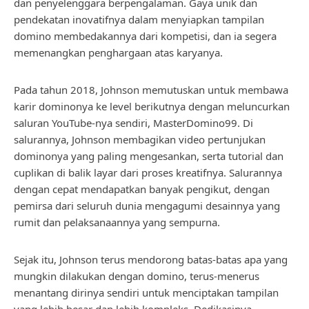
dan penyelenggara berpengalaman. Gaya unik dan
pendekatan inovatifnya dalam menyiapkan tampilan
domino membedakannya dari kompetisi, dan ia segera
memenangkan penghargaan atas karyanya.
Pada tahun 2018, Johnson memutuskan untuk membawa
karir dominonya ke level berikutnya dengan meluncurkan
saluran YouTube-nya sendiri, MasterDomino99. Di
salurannya, Johnson membagikan video pertunjukan
dominonya yang paling mengesankan, serta tutorial dan
cuplikan di balik layar dari proses kreatifnya. Salurannya
dengan cepat mendapatkan banyak pengikut, dengan
pemirsa dari seluruh dunia mengagumi desainnya yang
rumit dan pelaksanaannya yang sempurna.
Sejak itu, Johnson terus mendorong batas-batas apa yang
mungkin dilakukan dengan domino, terus-menerus
menantang dirinya sendiri untuk menciptakan tampilan