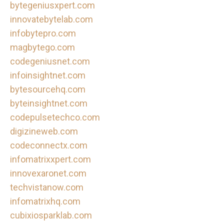
bytegeniusxpert.com
innovatebytelab.com
infobytepro.com
magbytego.com
codegeniusnet.com
infoinsightnet.com
bytesourcehq.com
byteinsightnet.com
codepulsetechco.com
digizineweb.com
codeconnectx.com
infomatrixxpert.com
innovexaronet.com
techvistanow.com
infomatrixhq.com
cubixiosparklab.com