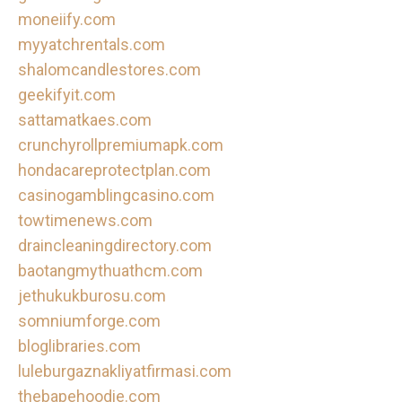
moneiify.com
myyatchrentals.com
shalomcandlestores.com
geekifyit.com
sattamatkaes.com
crunchyrollpremiumapk.com
hondacareprotectplan.com
casinogamblingcasino.com
towtimenews.com
draincleaningdirectory.com
baotangmythuathcm.com
jethukukburosu.com
somniumforge.com
bloglibraries.com
luleburgaznakliyatfirmasi.com
thebapehoodie.com