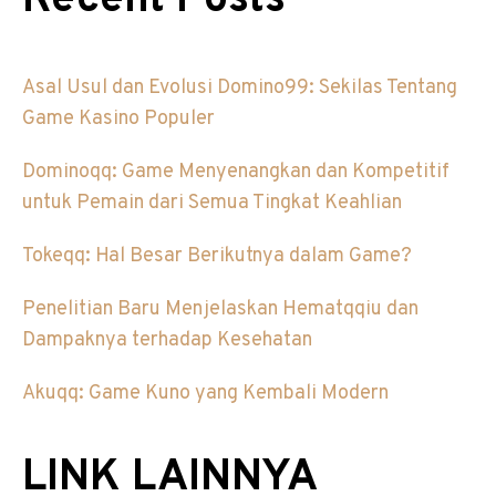
Recent Posts
Asal Usul dan Evolusi Domino99: Sekilas Tentang
Game Kasino Populer
Dominoqq: Game Menyenangkan dan Kompetitif
untuk Pemain dari Semua Tingkat Keahlian
Tokeqq: Hal Besar Berikutnya dalam Game?
Penelitian Baru Menjelaskan Hematqqiu dan
Dampaknya terhadap Kesehatan
Akuqq: Game Kuno yang Kembali Modern
LINK LAINNYA