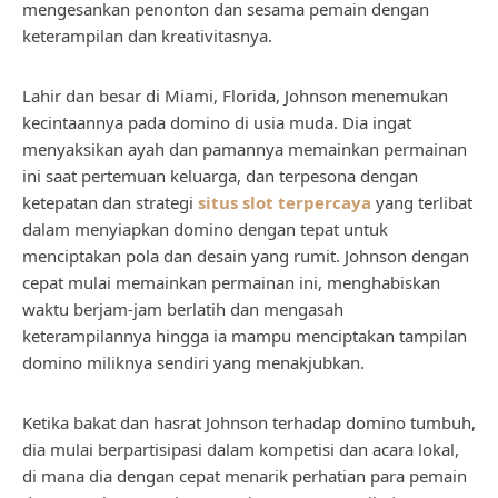
mengesankan penonton dan sesama pemain dengan
keterampilan dan kreativitasnya.
Lahir dan besar di Miami, Florida, Johnson menemukan
kecintaannya pada domino di usia muda. Dia ingat
menyaksikan ayah dan pamannya memainkan permainan
ini saat pertemuan keluarga, dan terpesona dengan
ketepatan dan strategi
situs slot terpercaya
yang terlibat
dalam menyiapkan domino dengan tepat untuk
menciptakan pola dan desain yang rumit. Johnson dengan
cepat mulai memainkan permainan ini, menghabiskan
waktu berjam-jam berlatih dan mengasah
keterampilannya hingga ia mampu menciptakan tampilan
domino miliknya sendiri yang menakjubkan.
Ketika bakat dan hasrat Johnson terhadap domino tumbuh,
dia mulai berpartisipasi dalam kompetisi dan acara lokal,
di mana dia dengan cepat menarik perhatian para pemain