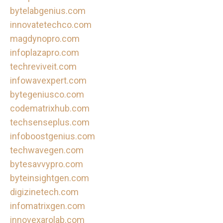
bytelabgenius.com
innovatetechco.com
magdynopro.com
infoplazapro.com
techreviveit.com
infowavexpert.com
bytegeniusco.com
codematrixhub.com
techsenseplus.com
infoboostgenius.com
techwavegen.com
bytesavvypro.com
byteinsightgen.com
digizinetech.com
infomatrixgen.com
innovexarolab.com