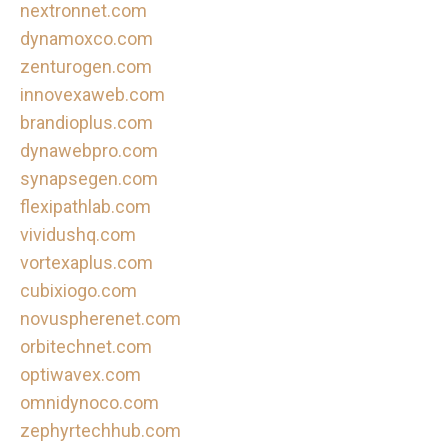
nextronnet.com
dynamoxco.com
zenturogen.com
innovexaweb.com
brandioplus.com
dynawebpro.com
synapsegen.com
flexipathlab.com
vividushq.com
vortexaplus.com
cubixiogo.com
novuspherenet.com
orbitechnet.com
optiwavex.com
omnidynoco.com
zephyrtechhub.com