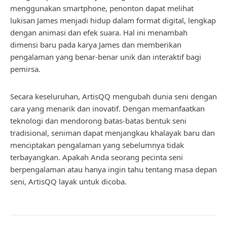
menggunakan smartphone, penonton dapat melihat
lukisan James menjadi hidup dalam format digital, lengkap
dengan animasi dan efek suara. Hal ini menambah
dimensi baru pada karya James dan memberikan
pengalaman yang benar-benar unik dan interaktif bagi
pemirsa.
Secara keseluruhan, ArtisQQ mengubah dunia seni dengan
cara yang menarik dan inovatif. Dengan memanfaatkan
teknologi dan mendorong batas-batas bentuk seni
tradisional, seniman dapat menjangkau khalayak baru dan
menciptakan pengalaman yang sebelumnya tidak
terbayangkan. Apakah Anda seorang pecinta seni
berpengalaman atau hanya ingin tahu tentang masa depan
seni, ArtisQQ layak untuk dicoba.