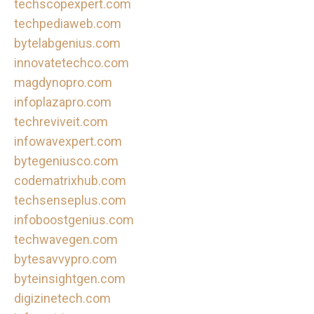
techscopexpert.com
techpediaweb.com
bytelabgenius.com
innovatetechco.com
magdynopro.com
infoplazapro.com
techreviveit.com
infowavexpert.com
bytegeniusco.com
codematrixhub.com
techsenseplus.com
infoboostgenius.com
techwavegen.com
bytesavvypro.com
byteinsightgen.com
digizinetech.com