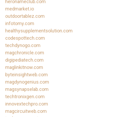
heronameclub.com
medmarket.io
outdoortablez.com
infotomy.com
healthysupplementsolution.com
codespottech.com
techdynogo.com
magchronicle.com
digipediatech.com
maglinkitnow.com
byteinsightweb.com
magdynogenius.com
magsynapselab.com
techtronixgen.com
innovextechpro.com
magcircuitweb.com