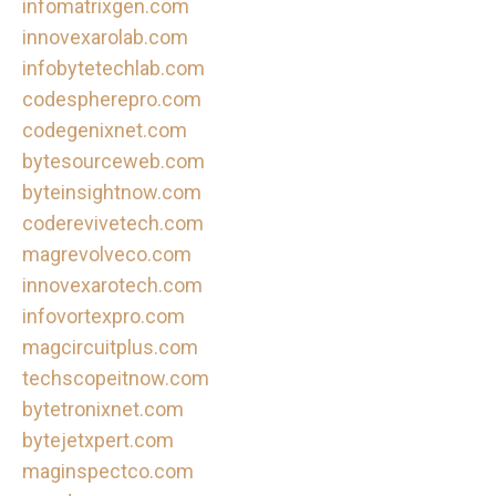
infomatrixgen.com
innovexarolab.com
infobytetechlab.com
codespherepro.com
codegenixnet.com
bytesourceweb.com
byteinsightnow.com
coderevivetech.com
magrevolveco.com
innovexarotech.com
infovortexpro.com
magcircuitplus.com
techscopeitnow.com
bytetronixnet.com
bytejetxpert.com
maginspectco.com