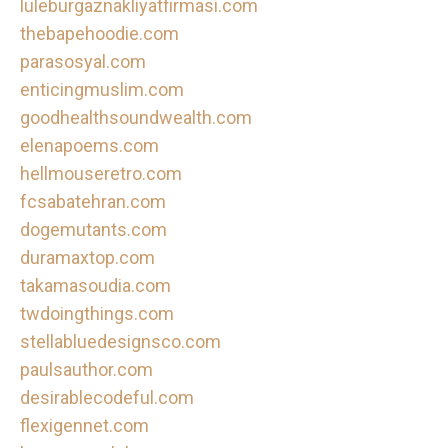
luleburgaznakliyatfirmasi.com
thebapehoodie.com
parasosyal.com
enticingmuslim.com
goodhealthsoundwealth.com
elenapoems.com
hellmouseretro.com
fcsabatehran.com
dogemutants.com
duramaxtop.com
takamasoudia.com
twdoingthings.com
stellabluedesignsco.com
paulsauthor.com
desirablecodeful.com
flexigennet.com