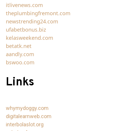
itlivenews.com
theplumbingfremont.com
newstrending24.com
ufabetbonus.biz
kelasweekend.com
betatk.net
aandly.com
bswoo.com
Links
whymydoggy.com
digitalearnweb.com
interbolaslot.org