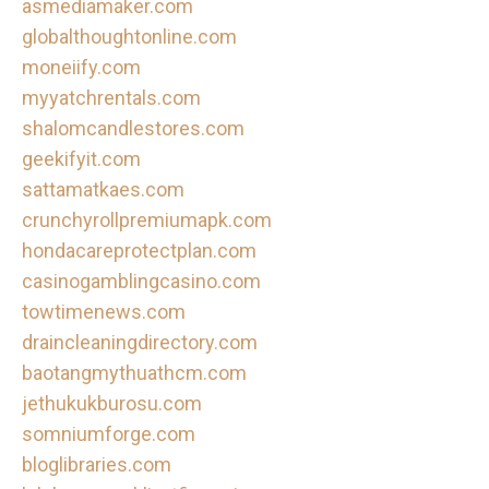
asmediamaker.com
globalthoughtonline.com
moneiify.com
myyatchrentals.com
shalomcandlestores.com
geekifyit.com
sattamatkaes.com
crunchyrollpremiumapk.com
hondacareprotectplan.com
casinogamblingcasino.com
towtimenews.com
draincleaningdirectory.com
baotangmythuathcm.com
jethukukburosu.com
somniumforge.com
bloglibraries.com