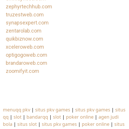
zephyrtechhub.com
truzestweb.com
synapsexpert.com
zentarolab.com
quikbiznow.com
xceleroweb.com
optigogoweb.com
brandaroweb.com
zoomifyit.com
menuqq pkv
|
situs pkv games
|
situs pkv games
|
situs
qq
|
slot
|
bandarqq
|
slot
|
poker online
|
agen judi
bola
|
situs slot
|
situs pkv games
|
poker online
|
situs