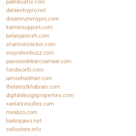
palmkuafor.com
dataentrypro.net
dreamrummypro.com
kaiminsupport.com
belanjareceh.com
shannonsticker.com
insprationbuzz.com
passeiodebarcoarraial.com
fondworth.com
iamseharkhan.com
thelatestkhabrain.com
digitaldesignproperties.com
sarkariresultex.com
mealizo.com
barknpaws.net
cellostore.info