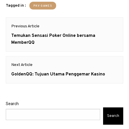
Tagged in :
PKV GAMES
Post
Previous Article
navigation
Previous
Temukan Sensasi Poker Online bersama
post:
MemberQQ
Next Article
Next
GoldenQQ: Tujuan Utama Penggemar Kasino
post:
Search
Search