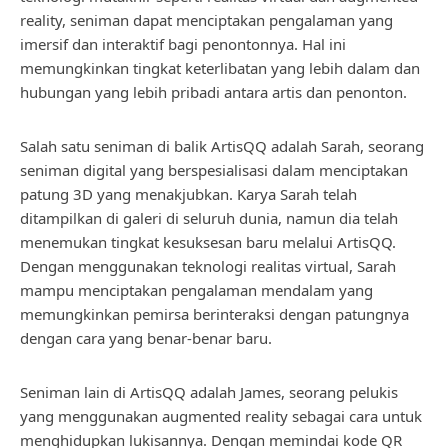
reality, seniman dapat menciptakan pengalaman yang
imersif dan interaktif bagi penontonnya. Hal ini
memungkinkan tingkat keterlibatan yang lebih dalam dan
hubungan yang lebih pribadi antara artis dan penonton.
Salah satu seniman di balik ArtisQQ adalah Sarah, seorang
seniman digital yang berspesialisasi dalam menciptakan
patung 3D yang menakjubkan. Karya Sarah telah
ditampilkan di galeri di seluruh dunia, namun dia telah
menemukan tingkat kesuksesan baru melalui ArtisQQ.
Dengan menggunakan teknologi realitas virtual, Sarah
mampu menciptakan pengalaman mendalam yang
memungkinkan pemirsa berinteraksi dengan patungnya
dengan cara yang benar-benar baru.
Seniman lain di ArtisQQ adalah James, seorang pelukis
yang menggunakan augmented reality sebagai cara untuk
menghidupkan lukisannya. Dengan memindai kode QR