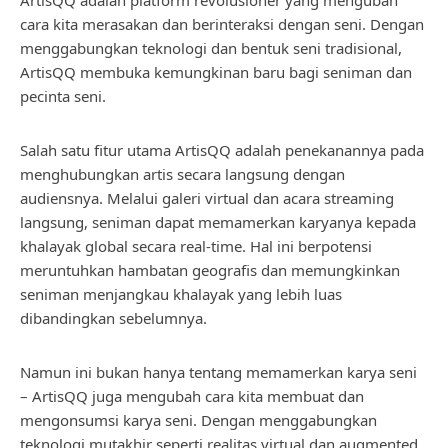
ArtisQQ adalah platform revolusioner yang mengubah
cara kita merasakan dan berinteraksi dengan seni. Dengan
menggabungkan teknologi dan bentuk seni tradisional,
ArtisQQ membuka kemungkinan baru bagi seniman dan
pecinta seni.
Salah satu fitur utama ArtisQQ adalah penekanannya pada
menghubungkan artis secara langsung dengan
audiensnya. Melalui galeri virtual dan acara streaming
langsung, seniman dapat memamerkan karyanya kepada
khalayak global secara real-time. Hal ini berpotensi
meruntuhkan hambatan geografis dan memungkinkan
seniman menjangkau khalayak yang lebih luas
dibandingkan sebelumnya.
Namun ini bukan hanya tentang memamerkan karya seni
– ArtisQQ juga mengubah cara kita membuat dan
mengonsumsi karya seni. Dengan menggabungkan
teknologi mutakhir seperti realitas virtual dan augmented