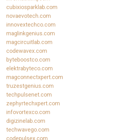
cubixiosparklab.com
novaevotech.com
innovextechco.com
maglinkgenius.com
magcircuitlab.com
codewavex.com
byteboostco.com
elektrabyteco.com
magconnectxpert.com
truzestgenius.com
techpulsenet.com
zephyrtechxpert.com
infovortexco.com
digizinelab.com
techwavego.com
codepulsex.com