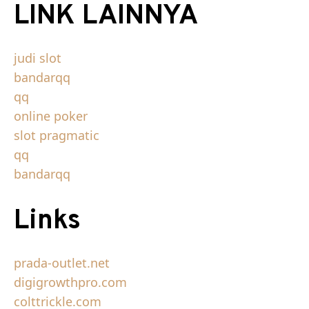
LINK LAINNYA
judi slot
bandarqq
qq
online poker
slot pragmatic
qq
bandarqq
Links
prada-outlet.net
digigrowthpro.com
colttrickle.com