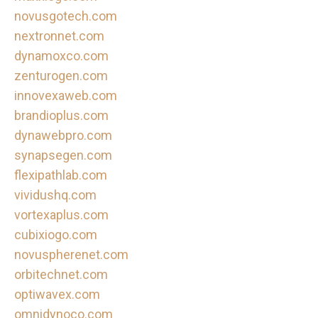
novusgotech.com
nextronnet.com
dynamoxco.com
zenturogen.com
innovexaweb.com
brandioplus.com
dynawebpro.com
synapsegen.com
flexipathlab.com
vividushq.com
vortexaplus.com
cubixiogo.com
novuspherenet.com
orbitechnet.com
optiwavex.com
omnidynoco.com