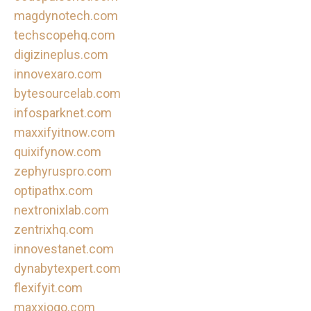
magdynotech.com
techscopehq.com
digizineplus.com
innovexaro.com
bytesourcelab.com
infosparknet.com
maxxifyitnow.com
quixifynow.com
zephyruspro.com
optipathx.com
nextronixlab.com
zentrixhq.com
innovestanet.com
dynabytexpert.com
flexifyit.com
maxxiogo.com