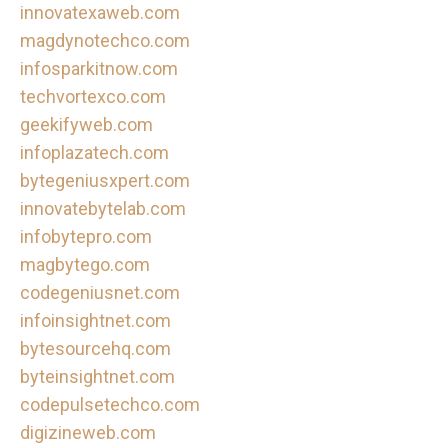
innovatexaweb.com
magdynotechco.com
infosparkitnow.com
techvortexco.com
geekifyweb.com
infoplazatech.com
bytegeniusxpert.com
innovatebytelab.com
infobytepro.com
magbytego.com
codegeniusnet.com
infoinsightnet.com
bytesourcehq.com
byteinsightnet.com
codepulsetechco.com
digizineweb.com