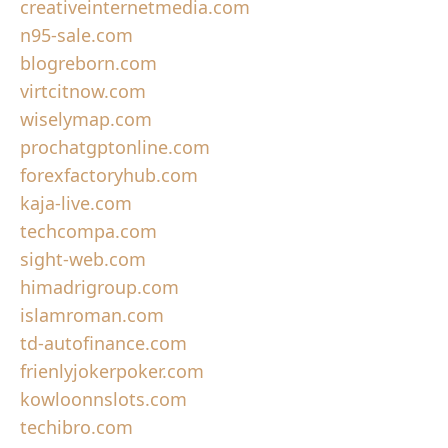
creativeinternetmedia.com
n95-sale.com
blogreborn.com
virtcitnow.com
wiselymap.com
prochatgptonline.com
forexfactoryhub.com
kaja-live.com
techcompa.com
sight-web.com
himadrigroup.com
islamroman.com
td-autofinance.com
frienlyjokerpoker.com
kowloonnslots.com
techibro.com