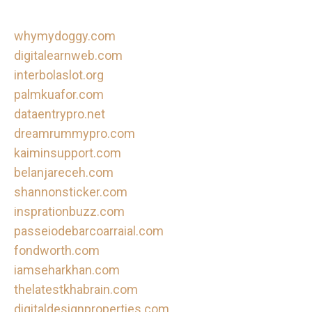
whymydoggy.com
digitalearnweb.com
interbolaslot.org
palmkuafor.com
dataentrypro.net
dreamrummypro.com
kaiminsupport.com
belanjareceh.com
shannonsticker.com
insprationbuzz.com
passeiodebarcoarraial.com
fondworth.com
iamseharkhan.com
thelatestkhabrain.com
digitaldesignproperties.com