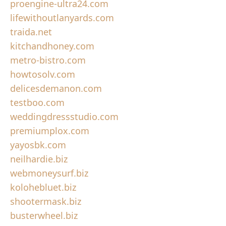
proengine-ultra24.com
lifewithoutlanyards.com
traida.net
kitchandhoney.com
metro-bistro.com
howtosolv.com
delicesdemanon.com
testboo.com
weddingdressstudio.com
premiumplox.com
yayosbk.com
neilhardie.biz
webmoneysurf.biz
kolohebluet.biz
shootermask.biz
busterwheel.biz