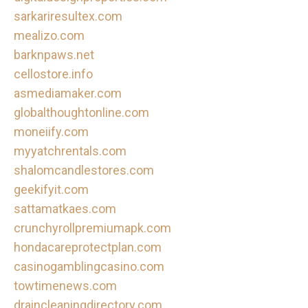
sarkariresultex.com
mealizo.com
barknpaws.net
cellostore.info
asmediamaker.com
globalthoughtonline.com
moneiify.com
myyatchrentals.com
shalomcandlestores.com
geekifyit.com
sattamatkaes.com
crunchyrollpremiumapk.com
hondacareprotectplan.com
casinogamblingcasino.com
towtimenews.com
draincleaningdirectory.com