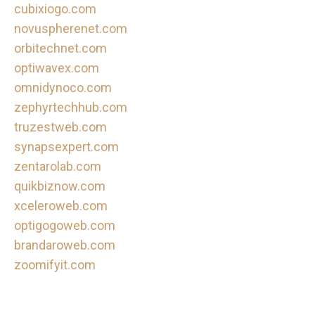
cubixiogo.com
novuspherenet.com
orbitechnet.com
optiwavex.com
omnidynoco.com
zephyrtechhub.com
truzestweb.com
synapsexpert.com
zentarolab.com
quikbiznow.com
xceleroweb.com
optigogoweb.com
brandaroweb.com
zoomifyit.com