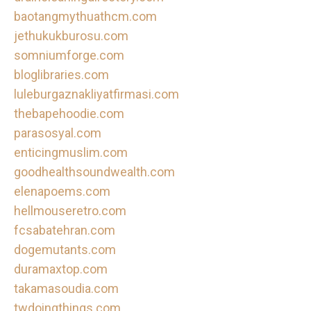
baotangmythuathcm.com
jethukukburosu.com
somniumforge.com
bloglibraries.com
luleburgaznakliyatfirmasi.com
thebapehoodie.com
parasosyal.com
enticingmuslim.com
goodhealthsoundwealth.com
elenapoems.com
hellmouseretro.com
fcsabatehran.com
dogemutants.com
duramaxtop.com
takamasoudia.com
twdoingthings.com