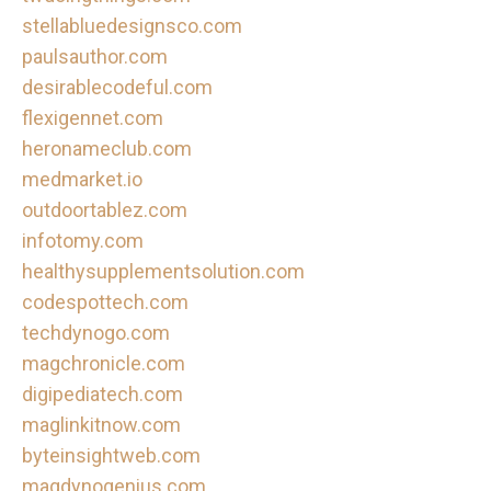
stellabluedesignsco.com
paulsauthor.com
desirablecodeful.com
flexigennet.com
heronameclub.com
medmarket.io
outdoortablez.com
infotomy.com
healthysupplementsolution.com
codespottech.com
techdynogo.com
magchronicle.com
digipediatech.com
maglinkitnow.com
byteinsightweb.com
magdynogenius.com