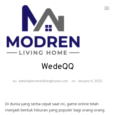
Skip
Dominoqq
/
Slot
to
content
Temukan Kegembiraan
Permainan Online dengan
WedeQQ
by
admin@modrenlivinghome.com
on
January 4, 2025
Di dunia yang serba cepat saat ini, game online telah
menjadi bentuk hiburan yang populer bagi orang-orang