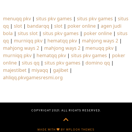
menuqq pkv
|
situs pkv games
|
situs pkv games
|
situs
qq
|
slot
|
bandarqq
|
slot
|
poker online
|
agen judi
bola
|
situs slot
|
situs pkv games
|
poker online
|
situs
qq
|
murniqq pkv
|
hematqq pkv
|
mahjong ways 2
|
mahjong ways 2
|
mahjong ways 2
|
menuqq pkv
|
murniqq pkv
|
hematqq pkv
|
situs pkv games
|
poker
online
|
situs qq
|
situs pkv games
|
domino qq
|
majestibet
|
miyaqq
|
gajibet
|
ahliqq.pkvgamesresmi.org
COPYRIGHT 2021. ALL RIGHTS RESERVED.
MADE WITH
BY WPLOOK THEMES